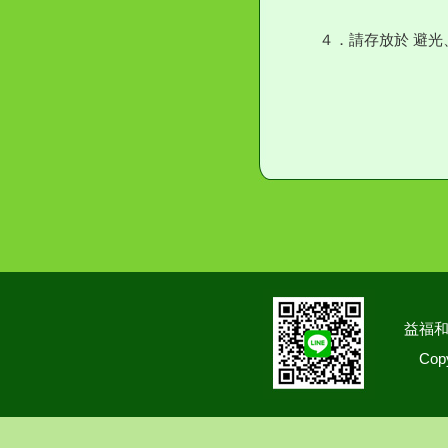
４．請存放於 避
益福和
Copy