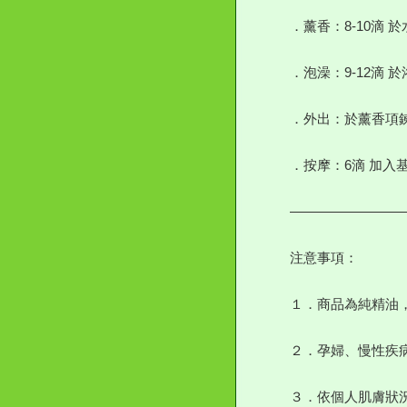
．薰香：8-10滴 
．泡澡：9-12滴 
．外出：於薰香項
．按摩：6滴 加入
————————
注意事項：
１．商品為純精油
２．孕婦、慢性疾
３．依個人肌膚狀